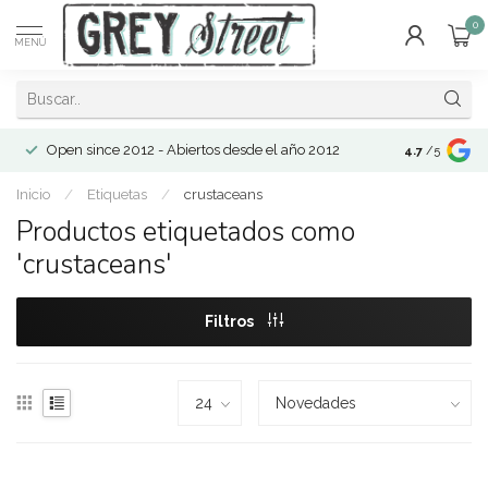
0
MENÚ
Open since 2012 - Abiertos desde el año 2012
4.7
/5
Inicio
/
Etiquetas
/
crustaceans
Productos etiquetados como
'crustaceans'
Filtros