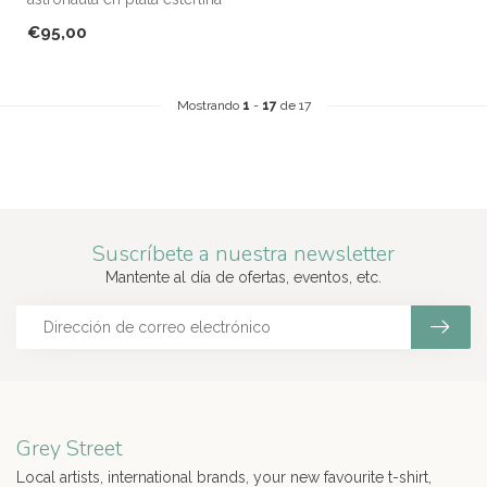
mate. Representa en un
€95,00
lado...
Mostrando
1
-
17
de 17
Suscríbete a nuestra newsletter
Mantente al día de ofertas, eventos, etc.
Grey Street
Local artists, international brands, your new favourite t-shirt,