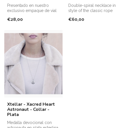
Presentado en nuestro
Double-spiral necklace in
exclusivo empaque de vial
style of the classic rope
de vidrio, cada colgante de
chain. This necklace is
€28,00
€60,00
cloi...
both...
Xtellar - Xacred Heart
Astronaut - Collar -
Plata
Medalla devocional con
astronauta en plata esterlina