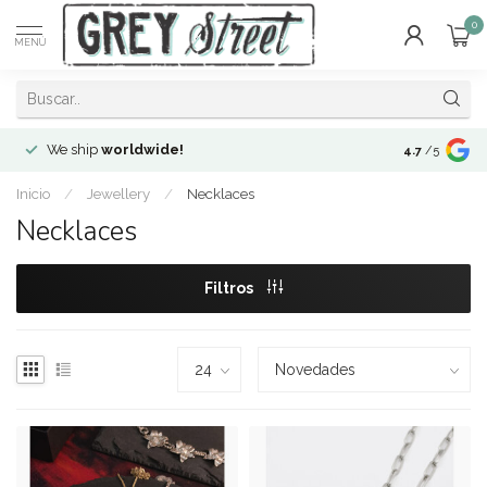
0
MENÚ
We ship
worldwide!
!Envíos a
to
4.7
/5
Inicio
/
Jewellery
/
Necklaces
Necklaces
Filtros