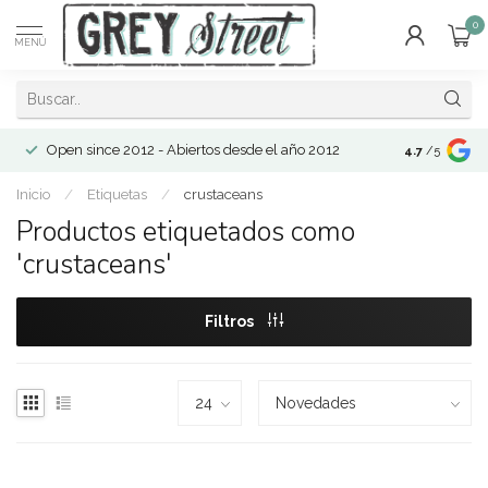
0
MENÚ
Open since 2012 - Abiertos desde el año 2012
4.7
/5
Inicio
/
Etiquetas
/
crustaceans
Productos etiquetados como
'crustaceans'
Filtros