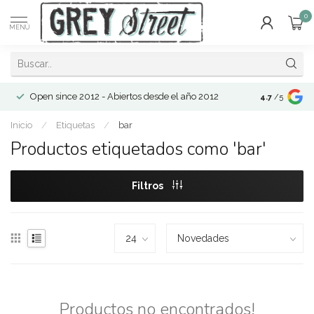
0
MENÚ
Open since 2012 - Abiertos desde el año 2012
4.7
/5
Inicio
/
Etiquetas
/
bar
Productos etiquetados como 'bar'
Filtros
Productos no encontrados!