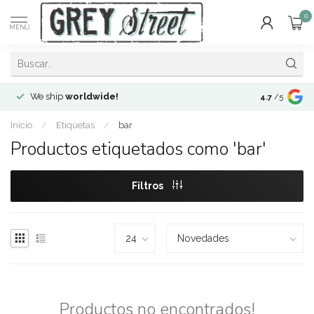
0
MENÚ
We ship
worldwide!
!Envíos a
to
4.7
/5
Inicio
/
Etiquetas
/
bar
Productos etiquetados como 'bar'
Filtros
Productos no encontrados!