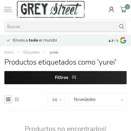
0
MENÚ
!Envíos a
todo
el mundo!
Open since 2
4.7
/5
Inicio
/
Etiquetas
/
yurei
Productos etiquetados como 'yurei'
Filtros
Productos no encontrados!