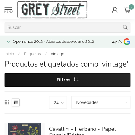
0
MENÚ
Open since 2012 - Abiertos desde el año 2012
4.7
/5
Inicio
/
Etiquetas
/
vintage
Productos etiquetados como 'vintage'
Filtros
Cavallini - Herbario - Papel