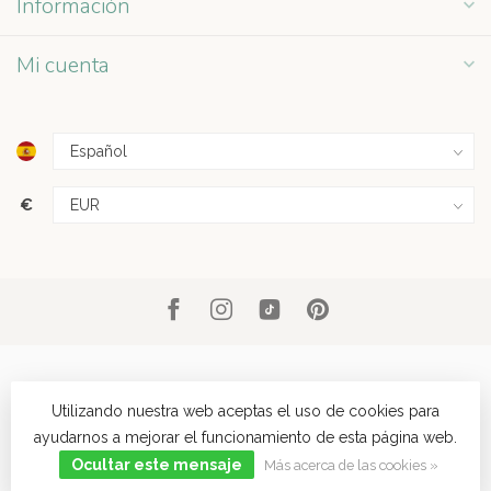
Información
Mi cuenta
€
Utilizando nuestra web aceptas el uso de cookies para
ayudarnos a mejorar el funcionamiento de esta página web.
© Copyright 2026 Grey Street
- Powered by
Lightspeed
- Theme by
Dyvelopment
Ocultar este mensaje
Más acerca de las cookies »