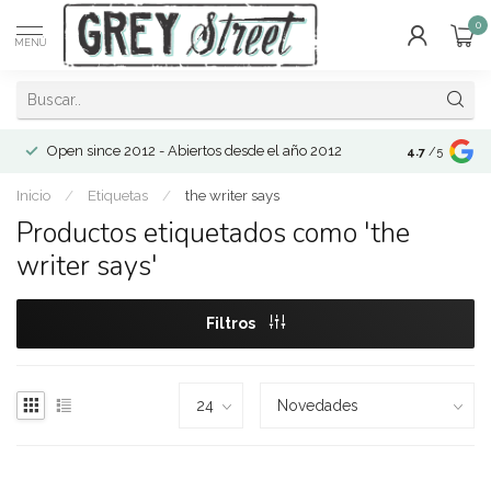
0
MENÚ
Open since 2012 - Abiertos desde el año 2012
4.7
/5
Inicio
/
Etiquetas
/
the writer says
Productos etiquetados como 'the
writer says'
Filtros