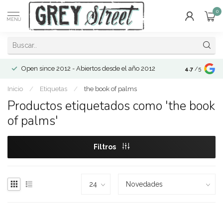
0
MENÚ
Open since 2012 - Abiertos desde el año 2012
4.7
/5
Inicio
/
Etiquetas
/
the book of palms
Productos etiquetados como 'the book
of palms'
Filtros