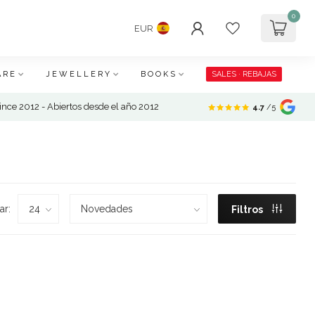
0
EUR
ARE
JEWELLERY
BOOKS
SALES · REBAJAS
nce 2012 - Abiertos desde el año 2012
4.7
/5
ar:
Filtros