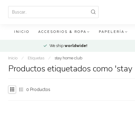
INICIO
ACCESORIOS & ROPA
PAPELERÍA
We ship
worldwide!
Inicio
/
Etiquetas
/
stay home club
Productos etiquetados como 'stay
0
Productos