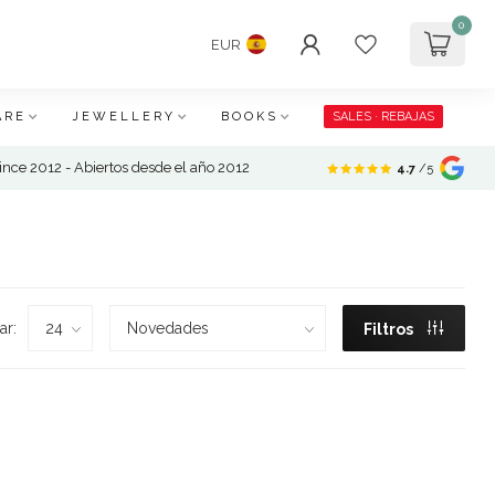
0
EUR
ARE
JEWELLERY
BOOKS
SALES · REBAJAS
nce 2012 - Abiertos desde el año 2012
4.7
/5
ar:
Filtros