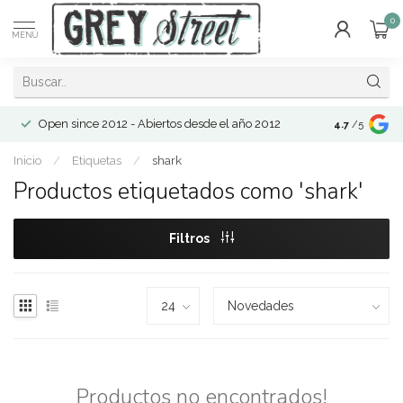
0
MENÚ
Open since 2012 - Abiertos desde el año 2012
4.7
/5
Inicio
/
Etiquetas
/
shark
Productos etiquetados como 'shark'
Filtros
Productos no encontrados!