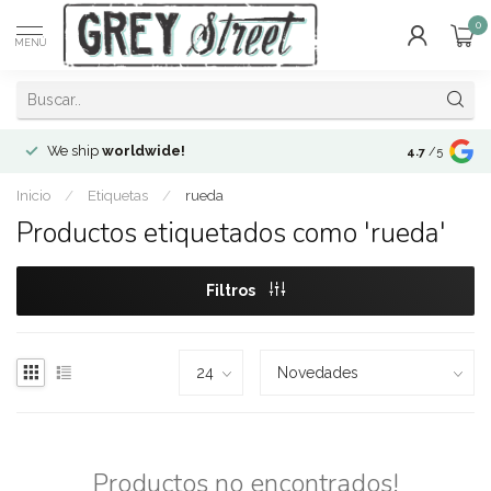
0
MENÚ
We ship
worldwide!
!Envíos a
to
4.7
/5
Inicio
/
Etiquetas
/
rueda
Productos etiquetados como 'rueda'
Filtros
Productos no encontrados!