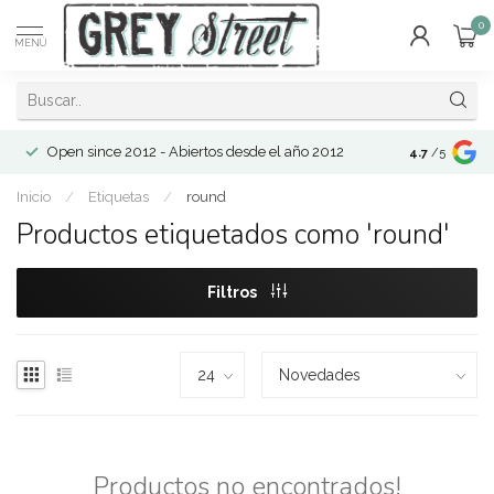
0
MENÚ
Open since 2012 - Abiertos desde el año 2012
4.7
/5
Inicio
/
Etiquetas
/
round
Productos etiquetados como 'round'
Filtros
Productos no encontrados!