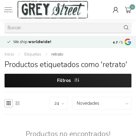
0
MENÚ
We ship
worldwide!
!Envíos a
to
4.7
/5
Inicio
/
Etiquetas
/
retrato
Productos etiquetados como 'retrato'
Filtros
Productos no encontrados!