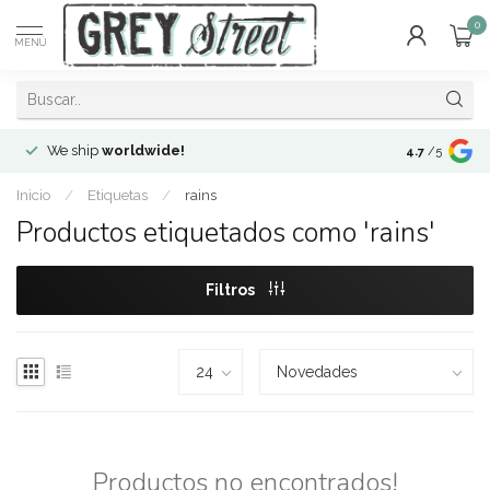
0
MENÚ
We ship
worldwide!
!Envíos a
to
4.7
/5
Inicio
/
Etiquetas
/
rains
Productos etiquetados como 'rains'
Filtros
Productos no encontrados!