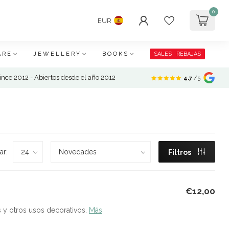
0
EUR
ARE
JEWELLERY
BOOKS
SALES · REBAJAS
nce 2012 - Abiertos desde el año 2012
4.7
/5
ar:
Filtros
€12,00
s y otros usos decorativos.
Más