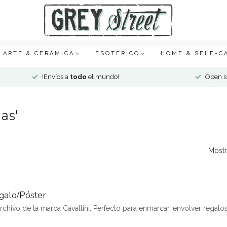
ARTE & CERÁMICA
ESOTÉRICO
HOME & SELF-C
!Envíos a
todo
el mundo!
Open si
as'
Mostr
galo/Póster
rchivo de la marca Cavallini. Perfecto para enmarcar, envolver regalo