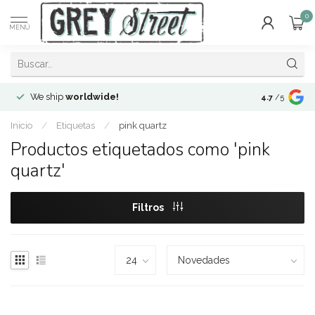
0
MENÚ
We ship
worldwide!
!Envíos a
to
4.7
/5
Inicio
/
Etiquetas
/
pink quartz
Productos etiquetados como 'pink
quartz'
Filtros