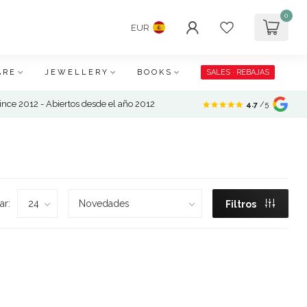
0
EUR
ARE
JEWELLERY
BOOKS
SALES · REBAJAS
nce 2012 - Abiertos desde el año 2012
4.7
/5
ar:
Filtros