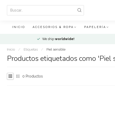
INICIO
ACCESORIOS & ROPA
PAPELERÍA
We ship
worldwide!
Inicio
/
Etiquetas
/
Piel sensible
Productos etiquetados como 'Piel s
0
Productos