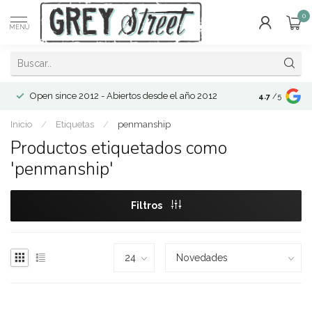
0
MENÚ
Open since 2012 - Abiertos desde el año 2012
4.7
/5
Inicio
/
Etiquetas
/
penmanship
Productos etiquetados como
'penmanship'
Filtros