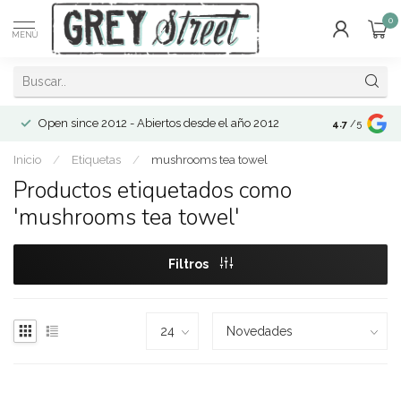
0
MENÚ
Open since 2012 - Abiertos desde el año 2012
4.7
/5
Inicio
/
Etiquetas
/
mushrooms tea towel
Productos etiquetados como
'mushrooms tea towel'
Filtros