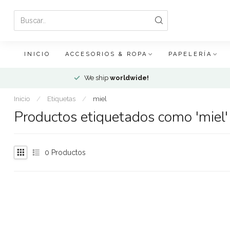
INICIO
ACCESORIOS & ROPA
PAPELERÍA
We ship
worldwide!
Inicio
/
Etiquetas
/
miel
Productos etiquetados como 'miel'
0
Productos