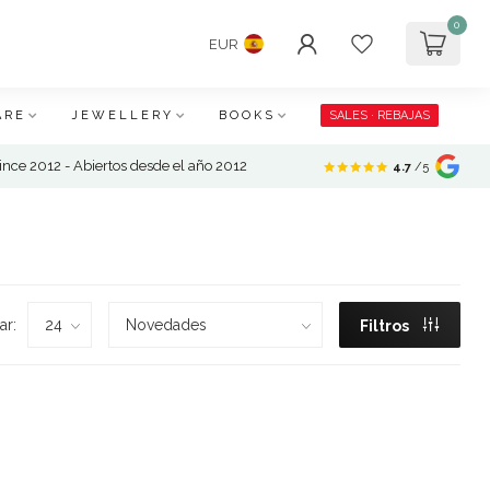
0
EUR
ARE
JEWELLERY
BOOKS
SALES · REBAJAS
nce 2012 - Abiertos desde el año 2012
4.7
/5
ar:
Filtros