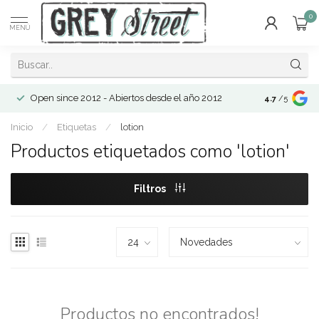
0
MENÚ
Open since 2012 - Abiertos desde el año 2012
4.7
/5
Inicio
/
Etiquetas
/
lotion
Productos etiquetados como 'lotion'
Filtros
Productos no encontrados!