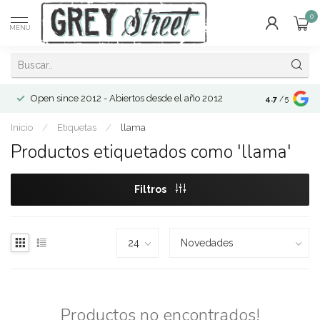
0
MENÚ
Open since 2012 - Abiertos desde el año 2012
4.7
/5
Inicio
/
Etiquetas
/
llama
Productos etiquetados como 'llama'
Filtros
Productos no encontrados!