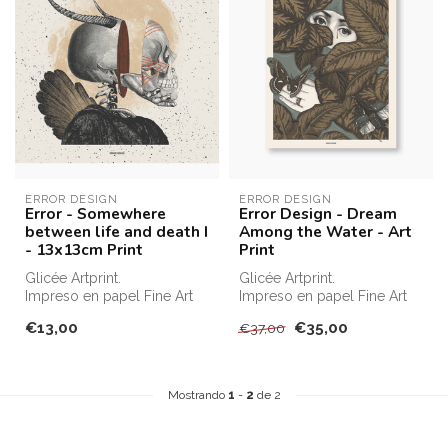
ERROR DESIGN
ERROR DESIGN
Error - Somewhere
Error Design - Dream
between life and death I
Among the Water - Art
- 13x13cm Print
Print
Glicée Artprint.
Glicée Artprint.
Impreso en papel Fine Art
Impreso en papel Fine Art
210gr Albrecht Dürer.
210gr Albrecht Dürer.
€13,00
€35,00
€37,00
50% Algodón 5...
50% Algodón 5...
Mostrando
1
-
2
de 2