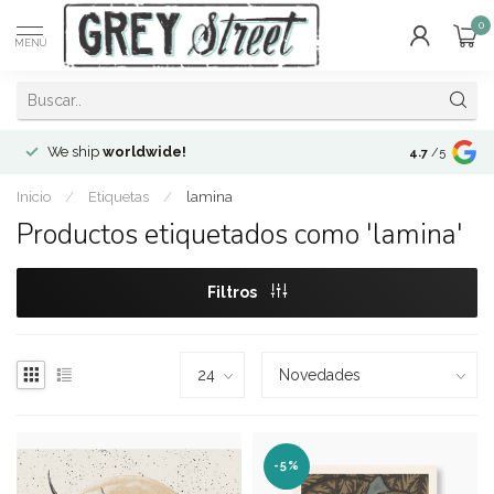
0
MENÚ
We ship
worldwide!
!Envíos a
to
4.7
/5
Inicio
/
Etiquetas
/
lamina
Productos etiquetados como 'lamina'
Filtros
-5%