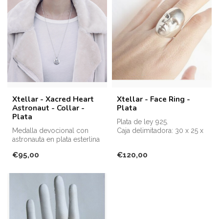
Xtellar - Xacred Heart
Xtellar - Face Ring -
Astronaut - Collar -
Plata
Plata
Plata de ley 925.
Medalla devocional con
Caja delimitadora: 30 x 25 x
astronauta en plata esterlina
20 mm
mate. Representa en un
Tamaño adaptable desde
€95,00
€120,00
lado...
16...