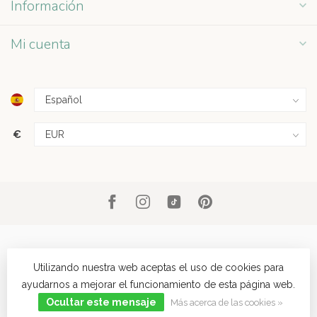
Información
Mi cuenta
€
Utilizando nuestra web aceptas el uso de cookies para
ayudarnos a mejorar el funcionamiento de esta página web.
© Copyright 2026 Grey Street
- Powered by
Lightspeed
- Theme by
Dyvelopment
Ocultar este mensaje
Más acerca de las cookies »