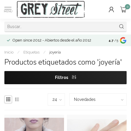
0
MENÚ
Open since 2012 - Abiertos desde el año 2012
4.7
/5
Inicio
/
Etiquetas
/
joyería
Productos etiquetados como 'joyería'
Filtros