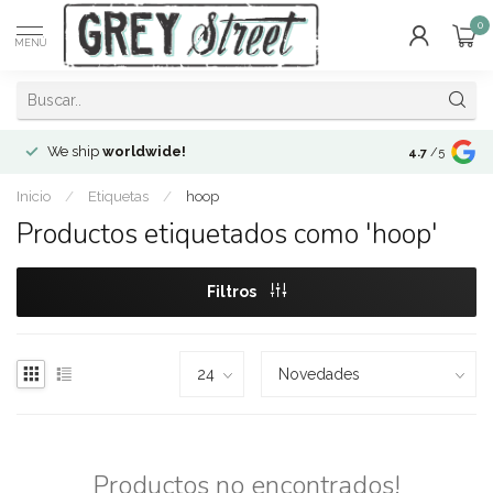
0
MENÚ
We ship
worldwide!
!Envíos a
to
4.7
/5
Inicio
/
Etiquetas
/
hoop
Productos etiquetados como 'hoop'
Filtros
Productos no encontrados!