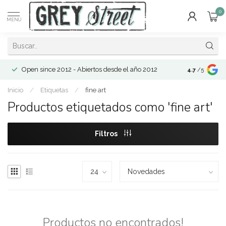
0
MENÚ
Open since 2012 - Abiertos desde el año 2012
4.7
/5
Inicio
/
Etiquetas
/
fine art
Productos etiquetados como 'fine art'
Filtros
Productos no encontrados!