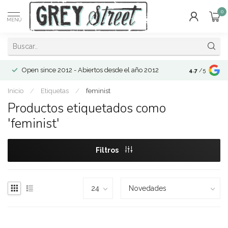
0
MENÚ
Open since 2012 - Abiertos desde el año 2012
4.7
/5
Inicio
/
Etiquetas
/
feminist
Productos etiquetados como
'feminist'
Filtros