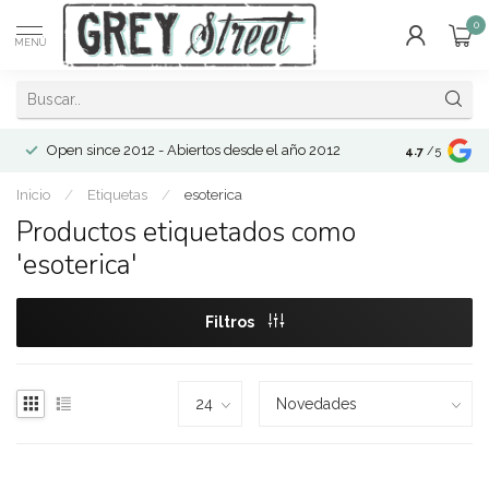
0
MENÚ
Open since 2012 - Abiertos desde el año 2012
4.7
/5
Inicio
/
Etiquetas
/
esoterica
Productos etiquetados como
'esoterica'
Filtros