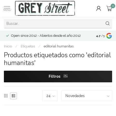
0
MENÚ
Open since 2012 - Abiertos desde el año 2012
4.7
/5
Inicio
/
Etiquetas
/
editorial humanitas
Productos etiquetados como 'editorial
humanitas'
Filtros