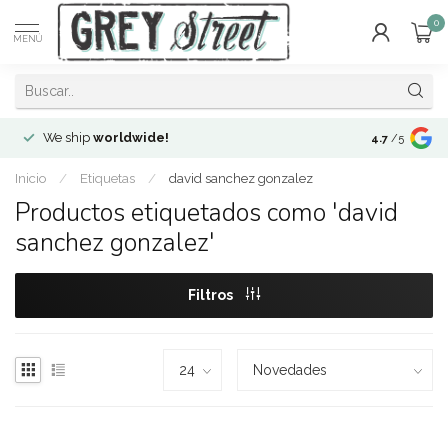
0
MENÚ
We ship
worldwide!
!Envíos a
to
4.7
/5
Inicio
/
Etiquetas
/
david sanchez gonzalez
Productos etiquetados como 'david
sanchez gonzalez'
Filtros