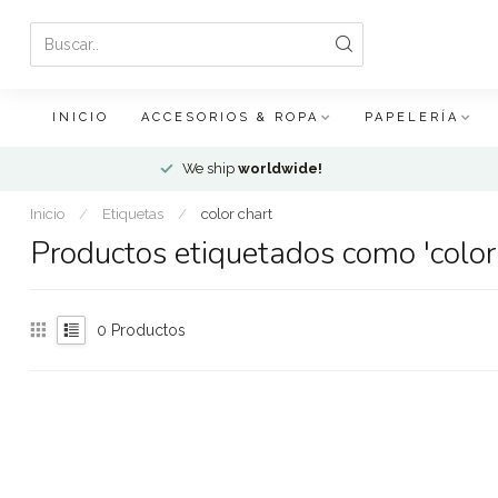
INICIO
ACCESORIOS & ROPA
PAPELERÍA
We ship
worldwide!
Inicio
/
Etiquetas
/
color chart
Productos etiquetados como 'color 
0
Productos