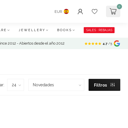
0
EUR
ARE
JEWELLERY
BOOKS
SALES · REBAJAS
nce 2012 - Abiertos desde el año 2012
4.7
/5
ar:
Filtros