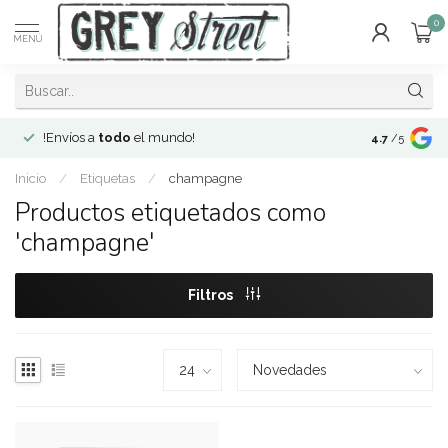
0
MENÚ
!Envíos a
todo
el mundo!
Open since 2
4.7
/5
Inicio
/
Etiquetas
/
champagne
Productos etiquetados como
'champagne'
Filtros