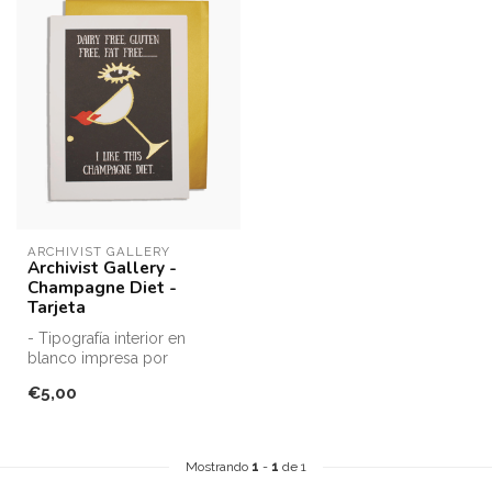
ARCHIVIST GALLERY
Archivist Gallery -
Champagne Diet -
Tarjeta
- Tipografía interior en
blanco impresa por
Archivist Press
€5,00
- Acreditado FSC
-...
Mostrando
1
-
1
de 1