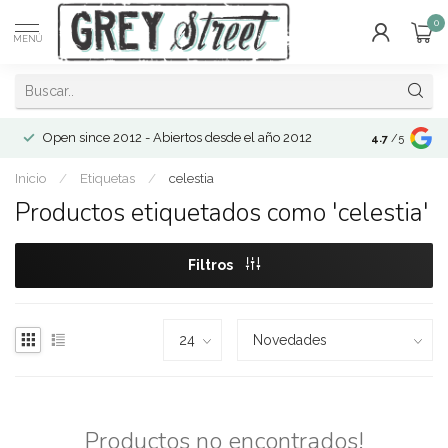
0
MENÚ
Open since 2012 - Abiertos desde el año 2012
4.7
/5
Inicio
/
Etiquetas
/
celestia
Productos etiquetados como 'celestia'
Filtros
Productos no encontrados!