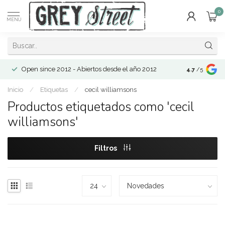
0
MENÚ
Open since 2012 - Abiertos desde el año 2012
4.7
/5
Inicio
/
Etiquetas
/
cecil williamsons
Productos etiquetados como 'cecil
williamsons'
Filtros