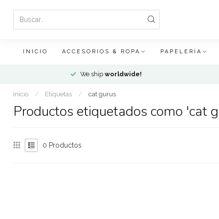
INICIO
ACCESORIOS & ROPA
PAPELERÍA
We ship
worldwide!
Inicio
/
Etiquetas
/
cat gurus
Productos etiquetados como 'cat g
0
Productos