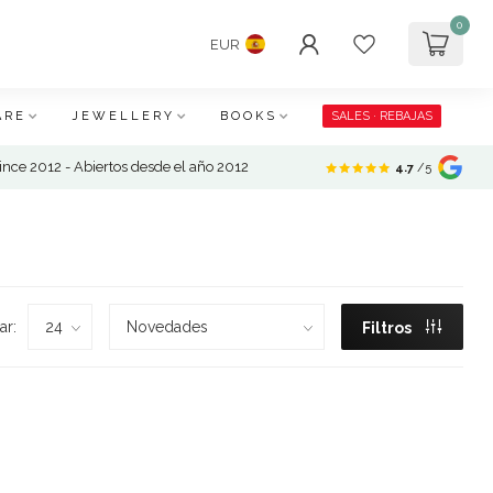
0
EUR
ARE
JEWELLERY
BOOKS
SALES · REBAJAS
nce 2012 - Abiertos desde el año 2012
4.7
/5
ar:
Filtros