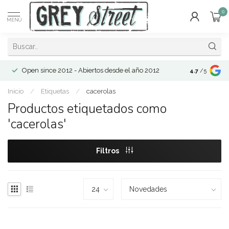
0
MENÚ
Open since 2012 - Abiertos desde el año 2012
4.7
/5
Inicio
/
Etiquetas
/
cacerolas
Productos etiquetados como
'cacerolas'
Filtros