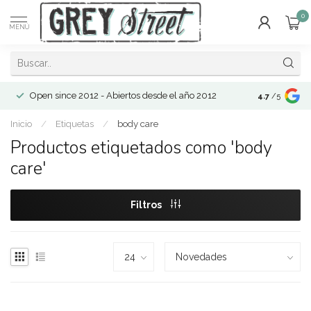
0
MENÚ
Open since 2012 - Abiertos desde el año 2012
4.7
/5
Inicio
/
Etiquetas
/
body care
Productos etiquetados como 'body
care'
Filtros