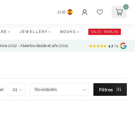
0
EUR
ARE
JEWELLERY
BOOKS
SALES · REBAJAS
nce 2012 - Abiertos desde el año 2012
4.7
/5
ar:
Filtros