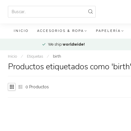
INICIO
ACCESORIOS & ROPA
PAPELERÍA
We ship
worldwide!
Inicio
/
Etiquetas
/
birth
Productos etiquetados como 'birth
0
Productos