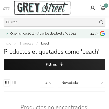
0
MENÚ
Open since 2012 - Abiertos desde el año 2012
4.7
/5
Inicio
/
Etiquetas
/
beach
Productos etiquetados como 'beach'
Filtros
Productos no encontrados!