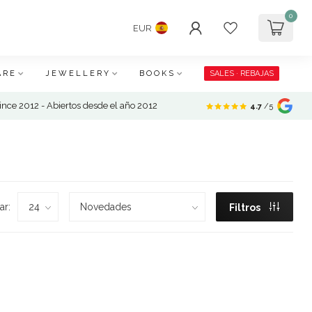
0
EUR
ARE
JEWELLERY
BOOKS
SALES · REBAJAS
nce 2012 - Abiertos desde el año 2012
4.7
/5
ar:
Filtros