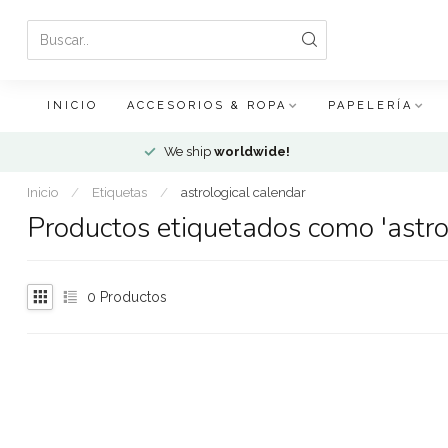
INICIO
ACCESORIOS & ROPA
PAPELERÍA
We ship
worldwide!
Inicio
/
Etiquetas
/
astrological calendar
Productos etiquetados como 'astrol
0
Productos