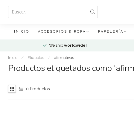
INICIO
ACCESORIOS & ROPA
PAPELERÍA
We ship
worldwide!
Inicio
/
Etiquetas
/
afirmativas
Productos etiquetados como 'afirm
0
Productos