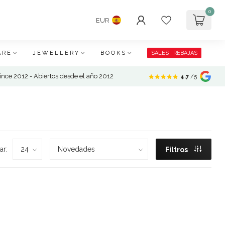
0
EUR
ARE
JEWELLERY
BOOKS
SALES · REBAJAS
nce 2012 - Abiertos desde el año 2012
4.7
/5
ar:
Filtros