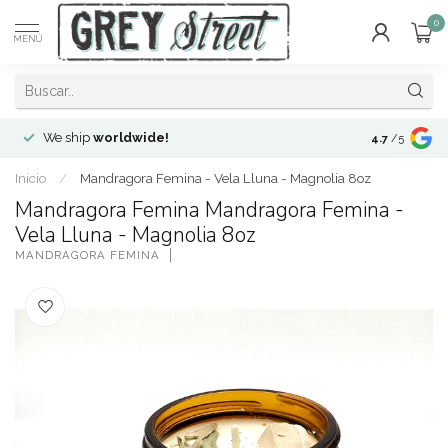
0
MENÚ
We ship
worldwide!
!Envíos a
to
4.7
/5
Inicio
/
Mandragora Femina - Vela Lluna - Magnolia 8oz
Mandragora Femina Mandragora Femina -
Vela Lluna - Magnolia 8oz
MANDRAGORA FEMINA