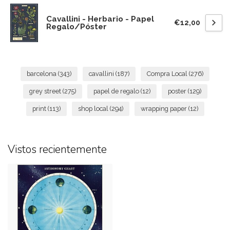
Cavallini - Herbario - Papel
€12,00
Regalo/Póster
barcelona
(343)
cavallini
(187)
Compra Local
(276)
grey street
(275)
papel de regalo
(12)
poster
(129)
print
(113)
shop local
(294)
wrapping paper
(12)
Vistos recientemente