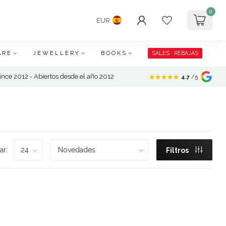
0
EUR
ARE
JEWELLERY
BOOKS
SALES · REBAJAS
nce 2012 - Abiertos desde el año 2012
4.7
/5
ar:
Filtros