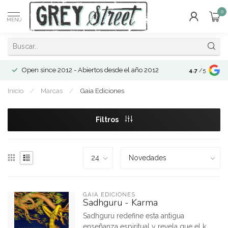
0
MENÚ
Open since 2012 - Abiertos desde el año 2012
4.7
/5
Inicio
/
Marcas
/
Gaia Ediciones
Filtros
GAIA EDICIONES
Sadhguru - Karma
Sadhguru redefine esta antigua
enseñanza espiritual y revela que el k...