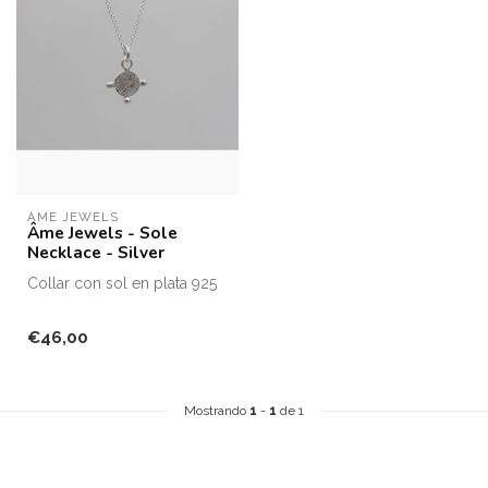
ÂME JEWELS
Âme Jewels - Sole
Necklace - Silver
Collar con sol en plata 925
Longitud del collar 45 cm
€46,00
Mostrando
1
-
1
de 1