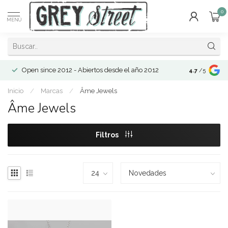
0
MENÚ
Open since 2012 - Abiertos desde el año 2012
4.7
/5
Inicio
/
Marcas
/
Âme Jewels
Âme Jewels
Filtros