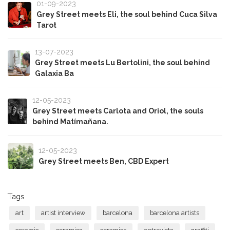
01-09-2023
Grey Street meets Eli, the soul behind Cuca Silva
Tarot
13-07-2023
Grey Street meets Lu Bertolini, the soul behind
Galaxia Ba
12-05-2023
Grey Street meets Carlota and Oriol, the souls
behind Matímañana.
12-05-2023
Grey Street meets Ben, CBD Expert
Tags
art
artist interview
barcelona
barcelona artists