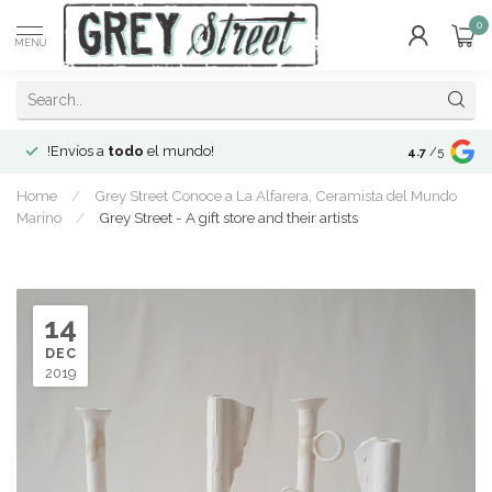
0
MENU
!Envíos a
todo
el mundo!
Open since 2
4.7
/5
Home
/
Grey Street Conoce a La Alfarera, Ceramista del Mundo
Marino
/
Grey Street - A gift store and their artists
14
DEC
2019