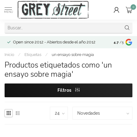
0
MENÚ
Open since 2012 - Abiertos desde el año 2012
4.7
/5
Inicio
/
Etiquetas
/
un ensayo sobre magia
Productos etiquetados como 'un
ensayo sobre magia'
Filtros